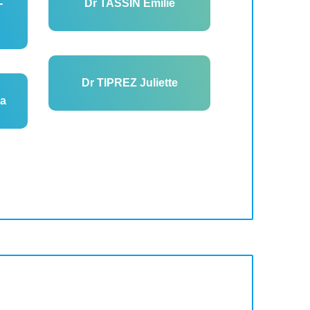
-
Dr TASSIN Emilie
Dr TIPREZ Juliette
a