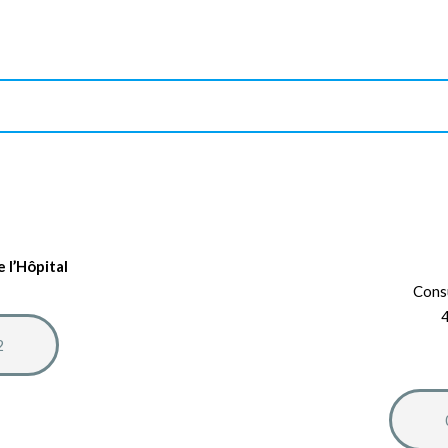
e l’Hôpital
Cons
4
2