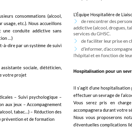
L’Équipe Hospitalière de Liais
lusieurs consommations (alcool,
de rencontrer des person
 usage, etc.). Nous accueillons
addictive (alcool, drogues, ta
c une conduite addictive sans
services du GHSC.
tion …)
de faciliter leur prise en 
t-à-dire par un système de suivi
d’informer, d’accompagner 
l’hôpital et en fonction de leu
assistante sociale, diététicien,
Hospitalisation pour un sev
e votre projet
Il s’agit d’une hospitalisati
effectuer un sevrage de l’alco
dicales – Suivi psychologique –
Vous serez pris en charge 
tion aux jeux – Accompagnement
accompagnera durant votre sé
(alcool, tabac…) – Réduction des
Nous vous proposerons nota
e prévention et de formation
d’éventuelles complications li