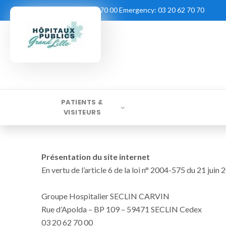
Contact:
03 20 62 70 00
Emergency:
03 20 62 70 70
PATIENTS &
VISITEURS
Présentation du site internet
En vertu de l’article 6 de la loi n° 2004-575 du 21 juin
Groupe Hospitalier SECLIN CARVIN
Rue d’Apolda – BP 109 – 59471 SECLIN Cedex
03 20 62 70 00