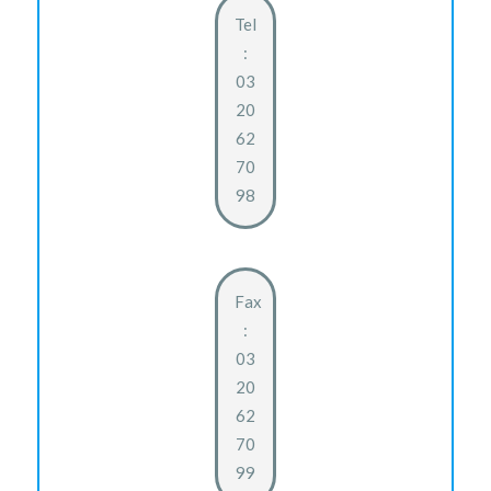
Tel
:
03
20
62
70
98
Fax
:
03
20
62
70
99