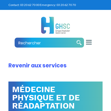
Contact:
03 20 62 70 00
Emergency:
03 20 62 70 70
Revenir aux services
MÉDECINE
PHYSIQUE ET DE
RÉADAPTATION