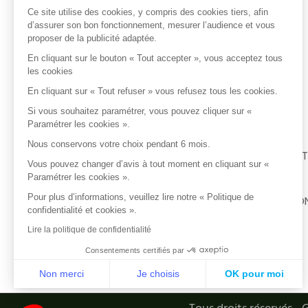
Ce site utilise des cookies, y compris des cookies tiers, afin
ACCÈS RAPIDE
d’assurer son bon fonctionnement, mesurer l’audience et vous
proposer de la publicité adaptée.
En cliquant sur le bouton « Tout accepter », vous acceptez tous
NOS SERVICES
les cookies
En cliquant sur « Tout refuser » vous refusez tous les cookies.
INFOS PRATIQUES
Si vous souhaitez paramétrer, vous pouvez cliquer sur «
Paramétrer les cookies ».
Nous conservons votre choix pendant 6 mois.
EMPLOIS ET FORMAT
Vous pouvez changer d’avis à tout moment en cliquant sur «
Paramétrer les cookies ».
Pour plus d’informations, veuillez lire notre « Politique de
PORTAIL PROFESSIO
confidentialité et cookies ».
Lire la politique de confidentialité
Consentements certifiés par
Non merci
Je choisis
OK pour moi
Axeptio consent
Plateforme de Gestion du Consentement : Personnalisez vo