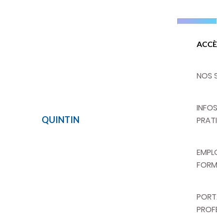
ACCÈ
NOS 
INFO
QUINTIN
COSEN
PRAT
EMPLO
FORM
PORT
PROF