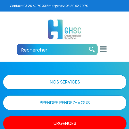
Contact:
03 20 62 70 00
Emergency:
03 20 62 70 70
NOS SERVICES
PRENDRE RENDEZ-VOUS
URGENCES