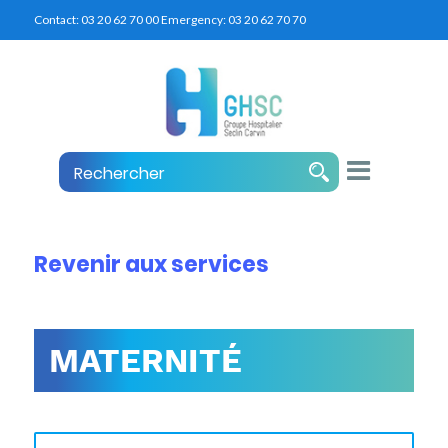
Contact:
03 20 62 70 00
Emergency:
03 20 62 70 70
Revenir aux services
MATERNITÉ