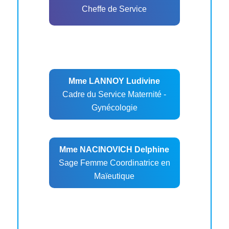
Cheffe de Service
Mme LANNOY Ludivine
Cadre du Service Maternité -
Gynécologie
Mme NACINOVICH Delphine
Sage Femme Coordinatrice en
Maïeutique