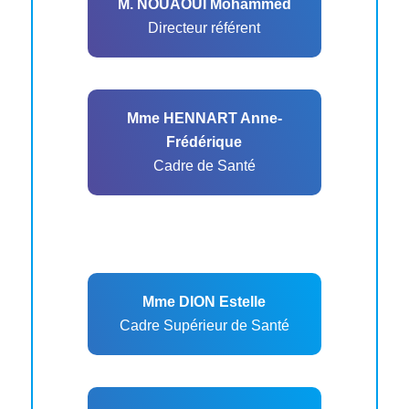
M. NOUAOUI Mohammed
Directeur référent
Mme HENNART Anne-
Frédérique
Cadre de Santé
Mme DION Estelle
Cadre Supérieur de Santé