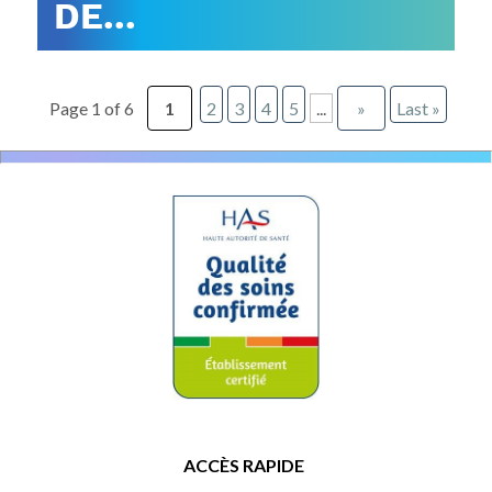
DE...
Page 1 of 6
1
2
3
4
5
...
»
Last »
ACCÈS RAPIDE