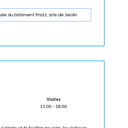
ée du bâtiment Pratz, site de Seclin
Visites
15:00 – 18:00
patients et de faciliter les soins, les visites ne