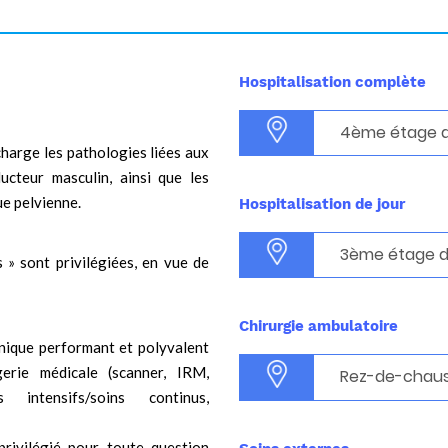
Hospitalisation complète
4ème étage du
harge les pathologies liées aux
ucteur masculin, ainsi que les
ue pelvienne.
Hospitalisation de jour
3ème étage du
 » sont privilégiées, en vue de
Chirurgie ambulatoire
hnique performant et polyvalent
gerie médicale (scanner, IRM,
Rez-de-chausé
s intensifs/soins continus,
rivilégié pour toute question