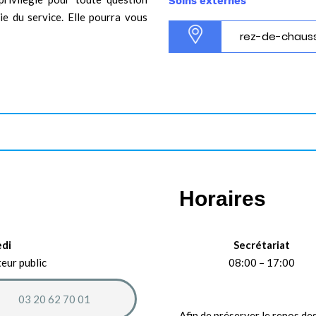
Soins externes
ie du service. Elle pourra vous
rez-de-chauss
Horaires
edi
Secrétariat
teur public
08:00 – 17:00
03 20 62 70 01
Afin de préserver le repos des 