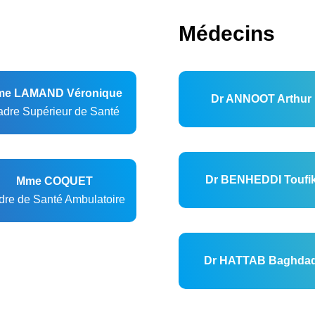
Médecins
e LAMAND Véronique
Dr ANNOOT Arthur
dre Supérieur de Santé
Dr BENHEDDI Toufi
Mme COQUET
re de Santé Ambulatoire
Dr HATTAB Baghda