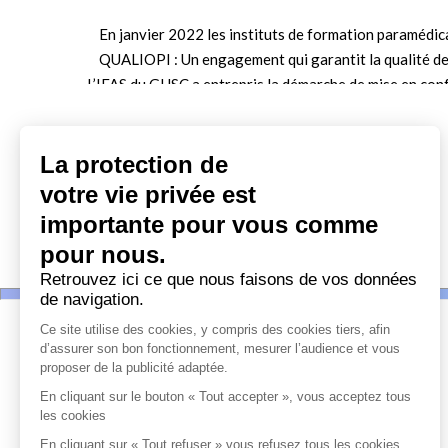
En janvier 2022 les instituts de formation paramédica
QUALIOPI : Un engagement qui garantit la qualité de
L’IFAS du GHSC a entrepris la démarche de mise en conf
Le label de certification QUALIOPI a été obte
La protection de
votre vie privée est
En savoir plus sur l'IFAS
importante pour vous comme
pour nous.
Retrouvez ici ce que nous faisons de vos données
de navigation.
Ce site utilise des cookies, y compris des cookies tiers, afin
ACCÈS RAPIDE
d’assurer son bon fonctionnement, mesurer l’audience et vous
proposer de la publicité adaptée.
En cliquant sur le bouton « Tout accepter », vous acceptez tous
NOS SERVICES
les cookies
En cliquant sur « Tout refuser » vous refusez tous les cookies.