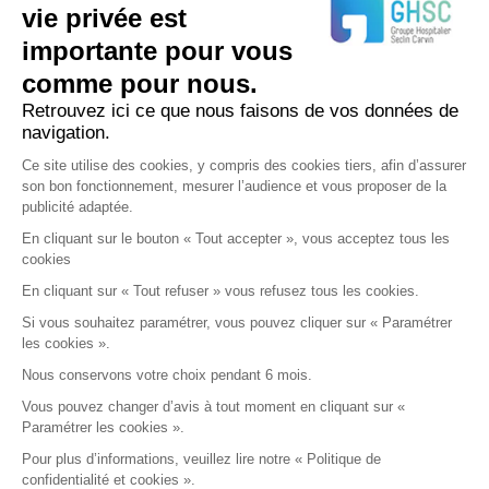
NOUS CONTACTER
vie privée est
importante pour vous
03 20 62 70 00
comme pour nous.
Retrouvez ici ce que nous faisons de vos données de
navigation.
Ce site utilise des cookies, y compris des cookies tiers, afin d’assurer
son bon fonctionnement, mesurer l’audience et vous proposer de la
publicité adaptée.
En cliquant sur le bouton « Tout accepter », vous acceptez tous les
cookies
En cliquant sur « Tout refuser » vous refusez tous les cookies.
Si vous souhaitez paramétrer, vous pouvez cliquer sur « Paramétrer
les cookies ».
Nous conservons votre choix pendant 6 mois.
Vous pouvez changer d’avis à tout moment en cliquant sur «
Paramétrer les cookies ».
Tous droits réservés - Groupe Hospitalier SECLIN
CARVIN 2022 © Réalisation
WebexpR
-
Mentions
Pour plus d’informations, veuillez lire notre « Politique de
confidentialité et cookies ».