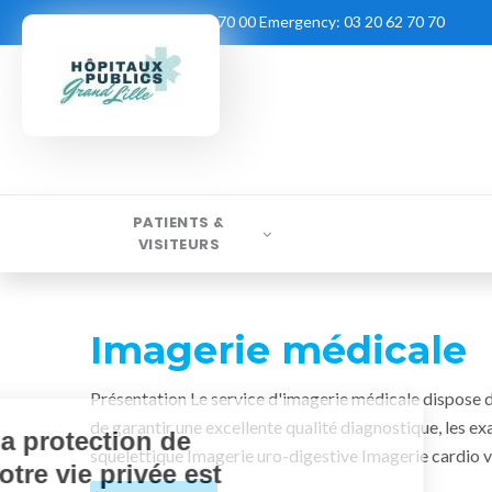
Contact:
03 20 62 70 00
Emergency:
03 20 62 70 70
PATIENTS &
VISITEURS
Imagerie médicale
Présentation Le service d'imagerie médicale dispose d
de garantir une excellente qualité diagnostique, les e
La protection de
squelettique Imagerie uro-digestive Imagerie cardio v
votre vie privée est