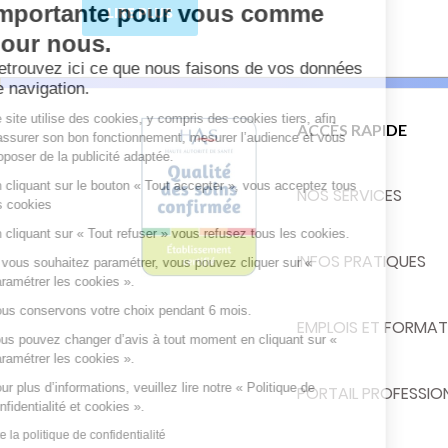
importante pour
LIRE PLUS
vous comme pour nous.
Retrouvez ici ce que nous faisons de vos données
de navigation.
Ce site utilise des cookies, y compris des cookies tiers, afin
ACCÈS RAPIDE
d’assurer son bon fonctionnement, mesurer l’audience et vous
proposer de la publicité adaptée.
En cliquant sur le bouton « Tout accepter », vous acceptez tous
NOS SERVICES
les cookies
En cliquant sur « Tout refuser » vous refusez tous les cookies.
INFOS PRATIQUES
Si vous souhaitez paramétrer, vous pouvez cliquer sur «
Paramétrer les cookies ».
Nous conservons votre choix pendant 6 mois.
EMPLOIS ET FORMAT
Vous pouvez changer d’avis à tout moment en cliquant sur «
Paramétrer les cookies ».
Pour plus d’informations, veuillez lire notre « Politique de
PORTAIL PROFESSIO
confidentialité et cookies ».
Lire la politique de confidentialité