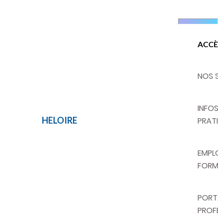
ACCÈ
NOS 
INFO
HELOIRE
GILLOT
PRAT
EMPLO
FORM
PORT
PROF