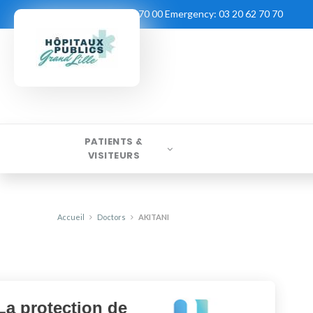
Contact:
03 20 62 70 00
Emergency:
03 20 62 70 70
PATIENTS &
VISITEURS
Accueil
Doctors
AKITANI
La protection de