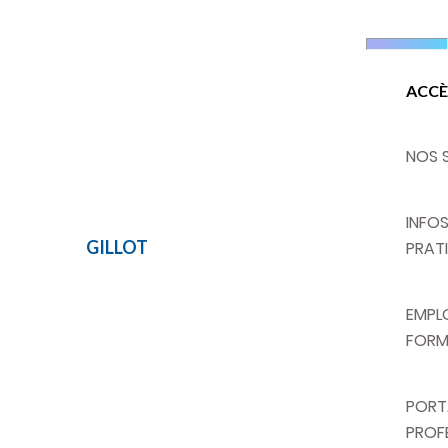
ACCÈ
NOS 
INFO
GILLOT
LUYSS
PRAT
EMPLO
FORM
PORT
PROF