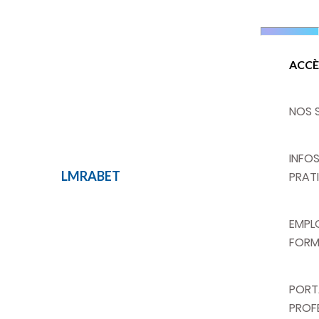
ACCÈ
NOS 
INFO
LMRABET
GELLE
PRAT
EMPLO
FORM
PORT
PROF