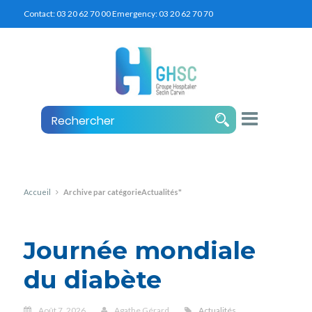
Contact:
03 20 62 70 00
Emergency:
03 20 62 70 70
Accueil
Archive par catégorieActualités"
Journée mondiale
du diabète
Août 7, 2026
Agathe Gérard
Actualités