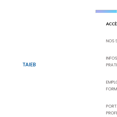
ACCÈ
NOS 
INFO
TAIEB
SAUVA
PRAT
EMPLO
FORM
PORT
PROF